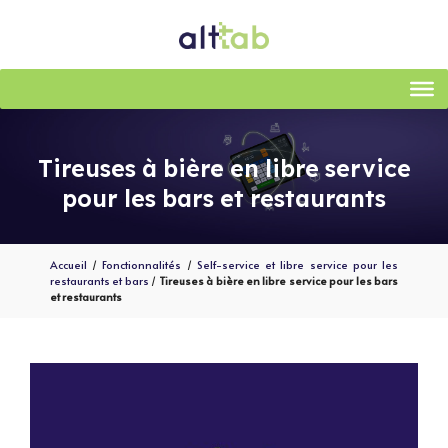
Aller
au
contenu
Tireuses à bière en libre service
pour les bars et restaurants
Accueil
/
Fonctionnalités
/
Self-service et libre service pour les
restaurants et bars
/
Tireuses à bière en libre service pour les bars
et restaurants