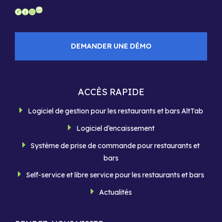
LinkedIn
Google
Facebook
Instagram
DEMANDER UNE DÉMO
ACCÈS RAPIDE
Logiciel de gestion pour les restaurants et bars AltTab
Logiciel d’encaissement
Système de prise de commande pour restaurants et
bars
Self-service et libre service pour les restaurants et bars
Actualités