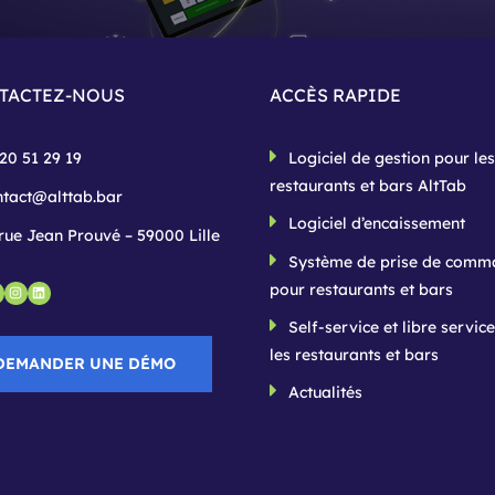
TACTEZ-NOUS
ACCÈS RAPIDE
20 51 29 19
Logiciel de gestion pour les
restaurants et bars AltTab
ntact@alttab.bar
Logiciel d’encaissement
rue Jean Prouvé – 59000 Lille
Système de prise de comm
pour restaurants et bars
gle
acebook
Instagram
LinkedIn
Self-service et libre servic
les restaurants et bars
DEMANDER UNE DÉMO
Actualités