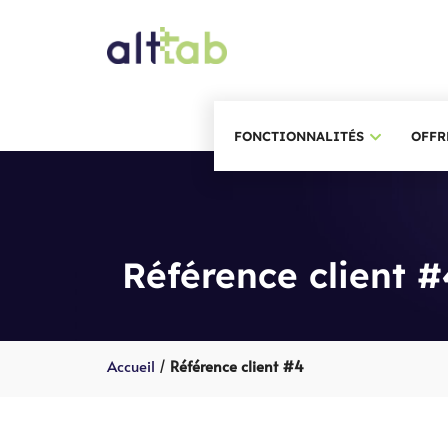
Aller
au
contenu
FONCTIONNALITÉS
OFFR
Référence client #
Accueil
/
Référence client #4