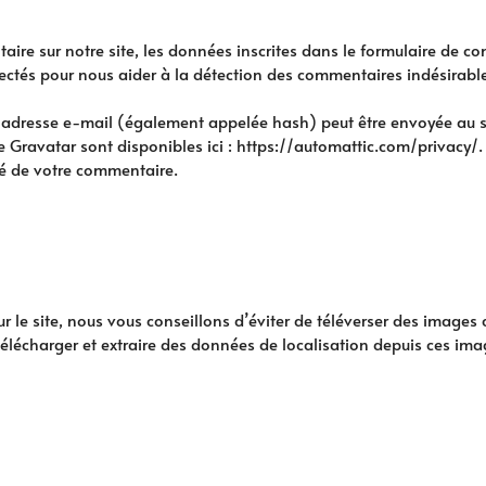
re sur notre site, les données inscrites dans le formulaire de co
llectés pour nous aider à la détection des commentaires indésirabl
adresse e-mail (également appelée hash) peut être envoyée au serv
ice Gravatar sont disponibles ici : https://automattic.com/privacy
té de votre commentaire.
ur le site, nous vous conseillons d’éviter de téléverser des imag
télécharger et extraire des données de localisation depuis ces ima